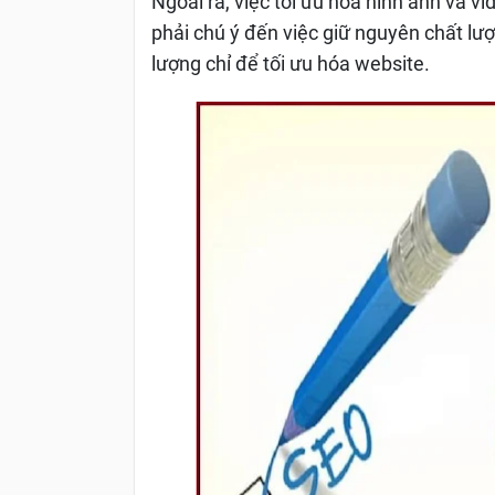
Ngoài ra, việc tối ưu hóa hình ảnh và vi
phải chú ý đến việc giữ nguyên chất lư
lượng chỉ để tối ưu hóa website.