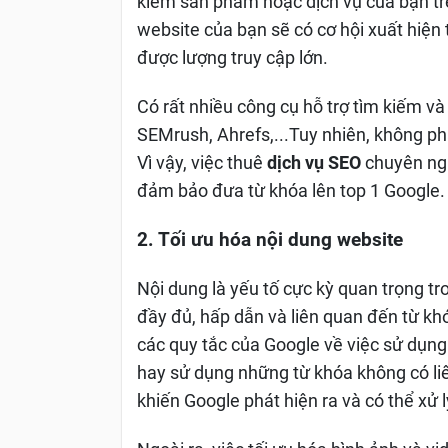
kiếm sản phẩm hoặc dịch vụ của bạn tr
website của bạn sẽ có cơ hội xuất hiện 
được lượng truy cập lớn.
Có rất nhiều công cụ hỗ trợ tìm kiếm v
SEMrush, Ahrefs,...Tuy nhiên, không ph
Vì vậy, việc thuê
dịch vụ SEO
chuyên ngh
đảm bảo đưa từ khóa lên top 1 Google.
2. Tối ưu hóa nội dung website
Nội dung là yếu tố cực kỳ quan trọng tr
đầy đủ, hấp dẫn và liên quan đến từ kh
các quy tắc của Google về việc sử dụn
hay sử dụng những từ khóa không có li
khiến Google phát hiện ra và có thể xử 